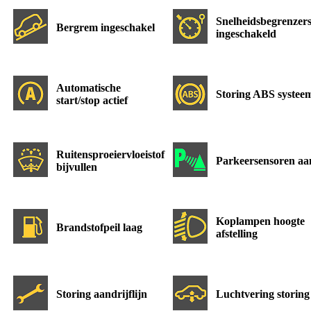
Snelheidsbegrenzer
Bergrem ingeschakel
ingeschakeld
Automatische
Storing ABS systee
start/stop actief
Ruitensproeiervloeistof
Parkeersensoren aa
bijvullen
Koplampen hoogte
Brandstofpeil laag
afstelling
Storing aandrijflijn
Luchtvering storing