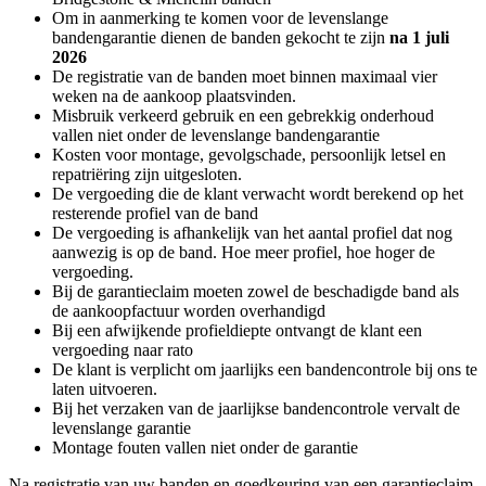
Om in aanmerking te komen voor de levenslange
bandengarantie dienen de banden gekocht te zijn
na 1 juli
2026
De registratie van de banden moet binnen maximaal vier
weken na de aankoop plaatsvinden.
Misbruik verkeerd gebruik en een gebrekkig onderhoud
vallen niet onder de levenslange bandengarantie
Kosten voor montage, gevolgschade, persoonlijk letsel en
repatriëring zijn uitgesloten.
De vergoeding die de klant verwacht wordt berekend op het
resterende profiel van de band
De vergoeding is afhankelijk van het aantal profiel dat nog
aanwezig is op de band. Hoe meer profiel, hoe hoger de
vergoeding.
Bij de garantieclaim moeten zowel de beschadigde band als
de aankoopfactuur worden overhandigd
Bij een afwijkende profieldiepte ontvangt de klant een
vergoeding naar rato
De klant is verplicht om jaarlijks een bandencontrole bij ons te
laten uitvoeren.
Bij het verzaken van de jaarlijkse bandencontrole vervalt de
levenslange garantie
Montage fouten vallen niet onder de garantie
Na registratie van uw banden en goedkeuring van een garantieclaim