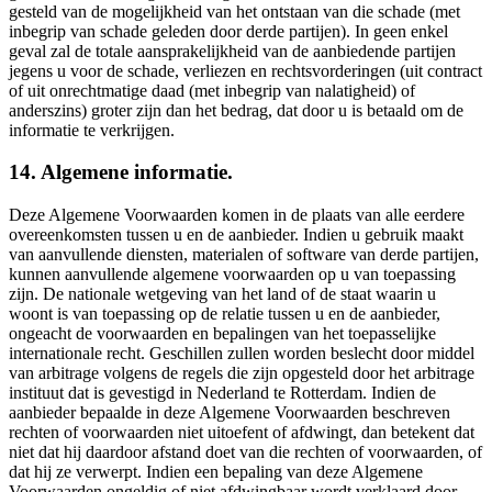
gesteld van de mogelijkheid van het ontstaan van die schade (met
inbegrip van schade geleden door derde partijen). In geen enkel
geval zal de totale aansprakelijkheid van de aanbiedende partijen
jegens u voor de schade, verliezen en rechtsvorderingen (uit contract
of uit onrechtmatige daad (met inbegrip van nalatigheid) of
anderszins) groter zijn dan het bedrag, dat door u is betaald om de
informatie te verkrijgen.
14. Algemene informatie.
Deze Algemene Voorwaarden komen in de plaats van alle eerdere
overeenkomsten tussen u en de aanbieder. Indien u gebruik maakt
van aanvullende diensten, materialen of software van derde partijen,
kunnen aanvullende algemene voorwaarden op u van toepassing
zijn. De nationale wetgeving van het land of de staat waarin u
woont is van toepassing op de relatie tussen u en de aanbieder,
ongeacht de voorwaarden en bepalingen van het toepasselijke
internationale recht. Geschillen zullen worden beslecht door middel
van arbitrage volgens de regels die zijn opgesteld door het arbitrage
instituut dat is gevestigd in Nederland te Rotterdam. Indien de
aanbieder bepaalde in deze Algemene Voorwaarden beschreven
rechten of voorwaarden niet uitoefent of afdwingt, dan betekent dat
niet dat hij daardoor afstand doet van die rechten of voorwaarden, of
dat hij ze verwerpt. Indien een bepaling van deze Algemene
Voorwaarden ongeldig of niet afdwingbaar wordt verklaard door