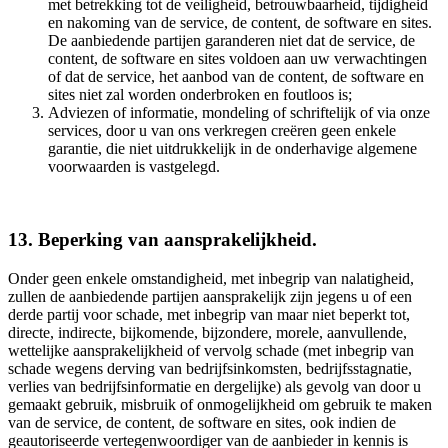
met betrekking tot de veiligheid, betrouwbaarheid, tijdigheid
en nakoming van de service, de content, de software en sites.
De aanbiedende partijen garanderen niet dat de service, de
content, de software en sites voldoen aan uw verwachtingen
of dat de service, het aanbod van de content, de software en
sites niet zal worden onderbroken en foutloos is;
Adviezen of informatie, mondeling of schriftelijk of via onze
services, door u van ons verkregen creëren geen enkele
garantie, die niet uitdrukkelijk in de onderhavige algemene
voorwaarden is vastgelegd.
13. Beperking van aansprakelijkheid.
Onder geen enkele omstandigheid, met inbegrip van nalatigheid,
zullen de aanbiedende partijen aansprakelijk zijn jegens u of een
derde partij voor schade, met inbegrip van maar niet beperkt tot,
directe, indirecte, bijkomende, bijzondere, morele, aanvullende,
wettelijke aansprakelijkheid of vervolg schade (met inbegrip van
schade wegens derving van bedrijfsinkomsten, bedrijfsstagnatie,
verlies van bedrijfsinformatie en dergelijke) als gevolg van door u
gemaakt gebruik, misbruik of onmogelijkheid om gebruik te maken
van de service, de content, de software en sites, ook indien de
geautoriseerde vertegenwoordiger van de aanbieder in kennis is