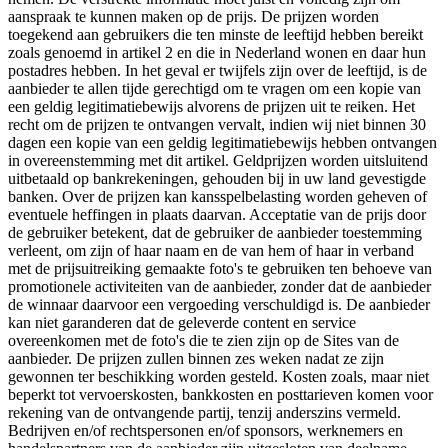
aanspraak te kunnen maken op de prijs. De prijzen worden
toegekend aan gebruikers die ten minste de leeftijd hebben bereikt
zoals genoemd in artikel 2 en die in Nederland wonen en daar hun
postadres hebben. In het geval er twijfels zijn over de leeftijd, is de
aanbieder te allen tijde gerechtigd om te vragen om een kopie van
een geldig legitimatiebewijs alvorens de prijzen uit te reiken. Het
recht om de prijzen te ontvangen vervalt, indien wij niet binnen 30
dagen een kopie van een geldig legitimatiebewijs hebben ontvangen
in overeenstemming met dit artikel. Geldprijzen worden uitsluitend
uitbetaald op bankrekeningen, gehouden bij in uw land gevestigde
banken. Over de prijzen kan kansspelbelasting worden geheven of
eventuele heffingen in plaats daarvan. Acceptatie van de prijs door
de gebruiker betekent, dat de gebruiker de aanbieder toestemming
verleent, om zijn of haar naam en de van hem of haar in verband
met de prijsuitreiking gemaakte foto's te gebruiken ten behoeve van
promotionele activiteiten van de aanbieder, zonder dat de aanbieder
de winnaar daarvoor een vergoeding verschuldigd is. De aanbieder
kan niet garanderen dat de geleverde content en service
overeenkomen met de foto's die te zien zijn op de Sites van de
aanbieder. De prijzen zullen binnen zes weken nadat ze zijn
gewonnen ter beschikking worden gesteld. Kosten zoals, maar niet
beperkt tot vervoerskosten, bankkosten en posttarieven komen voor
rekening van de ontvangende partij, tenzij anderszins vermeld.
Bedrijven en/of rechtspersonen en/of sponsors, werknemers en