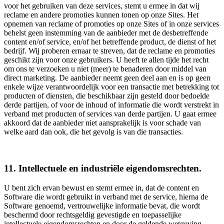
voor het gebruiken van deze services, stemt u ermee in dat wij
reclame en andere promoties kunnen tonen op onze Sites. Het
opnemen van reclame of promoties op onze Sites of in onze services
behelst geen instemming van de aanbieder met de desbetreffende
content en/of service, en/of het betreffende product, de dienst of het
bedrijf. Wij proberen ernaar te streven, dat de reclame en promoties
geschikt zijn voor onze gebruikers. U heeft te allen tijde het recht
om ons te verzoeken u niet (meer) te benaderen door middel van
direct marketing. De aanbieder neemt geen deel aan en is op geen
enkele wijze verantwoordelijk voor een transactie met betrekking tot
producten of diensten, die beschikbaar zijn gesteld door bedoelde
derde partijen, of voor de inhoud of informatie die wordt verstrekt in
verband met producten of services van derde partijen. U gaat ermee
akkoord dat de aanbieder niet aansprakelijk is voor schade van
welke aard dan ook, die het gevolg is van die transacties.
11. Intellectuele en industriële eigendomsrechten.
U bent zich ervan bewust en stemt ermee in, dat de content en
Software die wordt gebruikt in verband met de service, hierna de
Software genoemd, vertrouwelijke informatie bevat, die wordt
beschermd door rechtsgeldig gevestigde en toepasselijke
intellectuele eigendomsrechten en door de geldende wetgeving