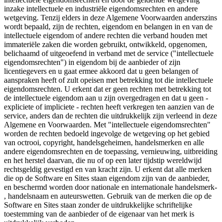
inzake intellectuele en industriële eigendomsrechten en andere
wetgeving. Tenzij elders in deze Algemene Voorwaarden anderszins
wordt bepaald, zijn de rechten, eigendom en belangen in en van de
intellectuele eigendom of andere rechten die verband houden met
immateriële zaken die worden gebruikt, ontwikkeld, opgenomen,
belichaamd of uitgeoefend in verband met de service ("intellectuele
eigendomsrechten") in eigendom bij de aanbieder of zijn
licentiegevers en u gaat ermee akkoord dat u geen belangen of
aanspraken heeft of zult opeisen met betrekking tot die intellectuele
eigendomsrechten. U erkent dat er geen rechten met betrekking tot
de intellectuele eigendom aan u zijn overgedragen en dat u geen -
expliciete of impliciete - rechten heeft verkregen ten aanzien van de
service, anders dan de rechten die uitdrukkelijk zijn verleend in deze
Algemene en Voorwaarden. Met "intellectuele eigendomsrechten"
worden de rechten bedoeld ingevolge de wetgeving op het gebied
van octrooi, copyright, handelsgeheimen, handelsmerken en alle
andere eigendomsrechten en de toepassing, vernieuwing, uitbreiding
en het herstel daarvan, die nu of op een later tijdstip wereldwijd
rechtsgeldig gevestigd en van kracht zijn. U erkent dat alle merken
die op de Software en Sites staan eigendom zijn van de aanbieder,
en beschermd worden door nationale en internationale handelsmerk-
, handelsnaam en auteurswetten. Gebruik van de merken die op de
Software en Sites staan zonder de uitdrukkelijke schriftelijke
toestemming van de aanbieder of de eigenaar van het merk is